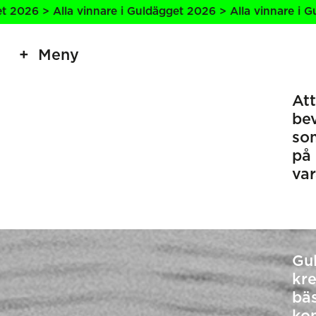
nare i Guldägget 2026 > Alla vinnare i Guldägget 2026 > A
Meny
Att
be
som
på 
va
Gul
kr
bä