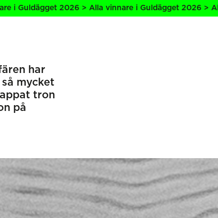
026 > Alla vinnare i Guldägget 2026 > Alla vinnare i Guld
fären har
 så mycket
 tappat tron
ron på