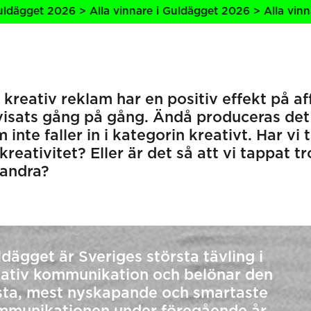
lla vinnare i Guldägget 2026 > Alla vinnare i Guldägget 2
 kreativ reklam har en positiv effekt på af
visats gång på gång. Ändå produceras det
 inte faller in i kategorin kreativt. Har vi
kreativitet? Eller är det så att vi tappat t
randra?
dägget är Sveriges största tävling i
eativ kommunikation och belönar den
sta, mest nyskapande och smartaste