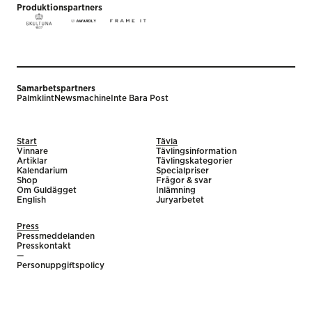
Produktionspartners
Samarbetspartners
Palmklint
Newsmachine
Inte Bara Post
Start
Tävla
Vinnare
Tävlingsinformation
Artiklar
Tävlingskategorier
Kalendarium
Specialpriser
Shop
Frågor & svar
Om Guldägget
Inlämning
English
Juryarbetet
Press
Pressmeddelanden
Presskontakt
—
Personuppgiftspolicy