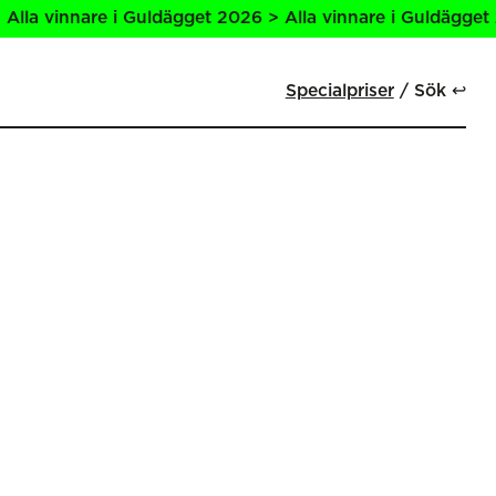
la vinnare i Guldägget 2026 > Alla vinnare i Guldägget 20
Specialpriser
Sök ↩