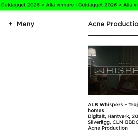
uldägget 2026 > Alla vinnare i Guldägget 2026 > Alla vinn
Meny
Acne Producti
ALB Whispers – Tro
horses
Digitalt
Hantverk
20
Silverägg
CLM BBDO
Acne Production