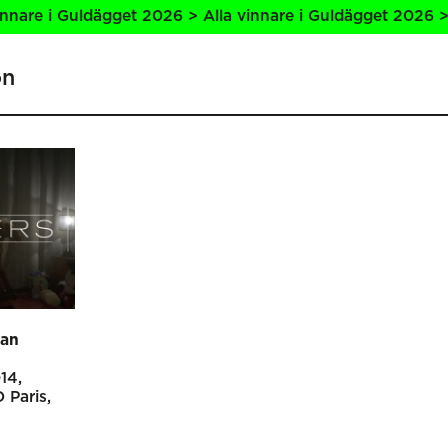
are i Guldägget 2026 > Alla vinnare i Guldägget 2026 > Al
on
jan
14
 Paris