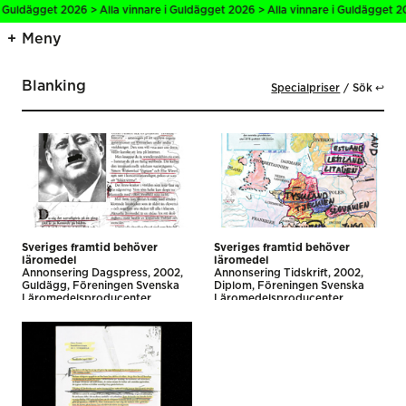
i Guldägget 2026 > Alla vinnare i Guldägget 2026 > Alla vinnare i Guldägget 20
Meny
Blanking
Specialpriser
Sök ↩
Sveriges framtid behöver
Sveriges framtid behöver
läromedel
läromedel
Annonsering Dagspress
2002
Annonsering Tidskrift
2002
Guldägg
Föreningen Svenska
Diplom
Föreningen Svenska
Läromedelsproducenter
Läromedelsproducenter
Blanking
Blanking