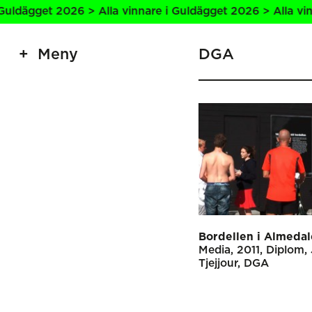
ldägget 2026 > Alla vinnare i Guldägget 2026 > Alla vinna
Meny
DGA
Bordellen i Almeda
Media
2011
Diplom
Tjejjour
DGA