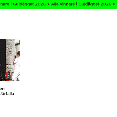
re i Guldägget 2026 > Alla vinnare i Guldägget 2026 > All
len
Järfälla