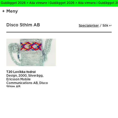
i Guldägget 2026 > Alla vinnare i Guldägget 2026 > Alla vinnare i Guldägget 2
Meny
Disco Sthlm AB
Specialpriser
Sök ↩
T20 Lovikka fodral
Design
2000
Silverägg
Ericsson Mobile
Communications AB
Disco
Sthlm AB