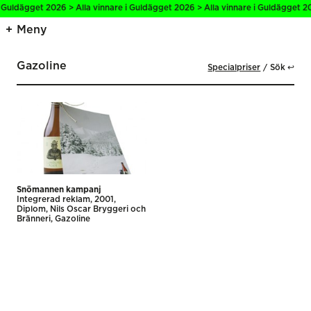
i Guldägget 2026 > Alla vinnare i Guldägget 2026 > Alla vinnare i Guldägget 20
Meny
Gazoline
Specialpriser
Sök ↩
Snömannen kampanj
Integrerad reklam
2001
Diplom
Nils Oscar Bryggeri och
Bränneri
Gazoline