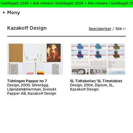
i Guldägget 2026 > Alla vinnare i Guldägget 2026 > Alla vinnare i Guldägget 20
Meny
Kazakoff Design
Specialpriser
Sök ↩
Tidningen Papper no 7
SL Tidtabeller/ SL Timetables
Design
2000
Silverägg
Design
2004
Diplom
SL
Liljendahl&Herrman, Svenskt
Kazakoff Design
Papper AB
Kazakoff Design