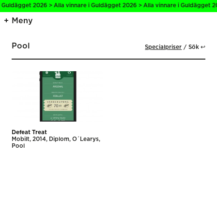
i Guldägget 2026 > Alla vinnare i Guldägget 2026 > Alla vinnare i Guldägget 2
Meny
Pool
Specialpriser
Sök ↩
Defeat Treat
Mobilt
2014
Diplom
O´Learys
Pool