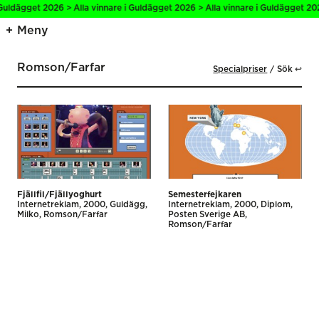
 Guldägget 2026 > Alla vinnare i Guldägget 2026 > Alla vinnare i Guldägget 202
Meny
Romson/Farfar
Specialpriser
Sök ↩
Fjällfil/Fjällyoghurt
Semesterfejkaren
Internet­reklam
2000
Guldägg
Internet­reklam
2000
Diplom
Milko
Romson/Farfar
Posten Sverige AB
Romson/Farfar