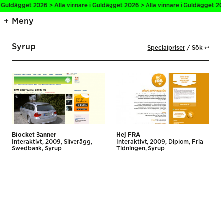
i Guldägget 2026 > Alla vinnare i Guldägget 2026 > Alla vinnare i Guldägget 20
Meny
Syrup
Specialpriser
Sök ↩
Blocket Banner
Hej FRA
Interaktivt
2009
Silverägg
Interaktivt
2009
Diplom
Fria
Swedbank
Syrup
Tidningen
Syrup