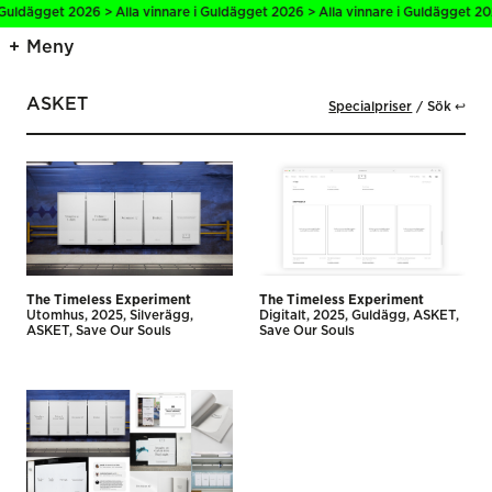
 Guldägget 2026 > Alla vinnare i Guldägget 2026 > Alla vinnare i Guldägget 202
Meny
ASKET
Specialpriser
Sök ↩
The Timeless Experiment
The Timeless Experiment
Utomhus
2025
Silverägg
Digitalt
2025
Guldägg
ASKET
ASKET
Save Our Souls
Save Our Souls