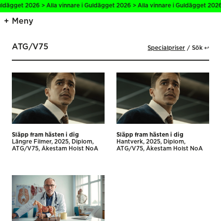
uldägget 2026 > Alla vinnare i Guldägget 2026 > Alla vinnare i Guldägget 2026 
Meny
ATG/V75
Specialpriser
Sök ↩
Släpp fram hästen i dig
Släpp fram hästen i dig
Längre Filmer
2025
Diplom
Hantverk
2025
Diplom
ATG/V75
Åkestam Holst NoA
ATG/V75
Åkestam Holst NoA