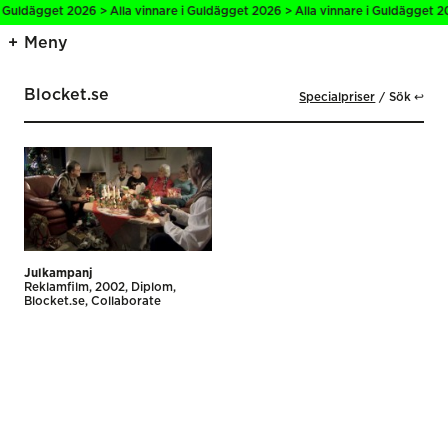
i Guldägget 2026 > Alla vinnare i Guldägget 2026 > Alla vinnare i Guldägget 20
Meny
Blocket.se
Specialpriser
Sök ↩
Julkampanj
Reklamfilm
2002
Diplom
Blocket.se
Collaborate