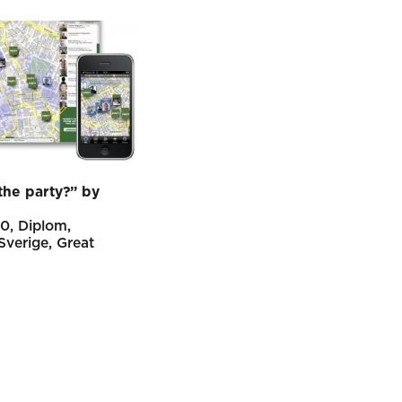
the party?” by
10
Diplom
Sverige
Great