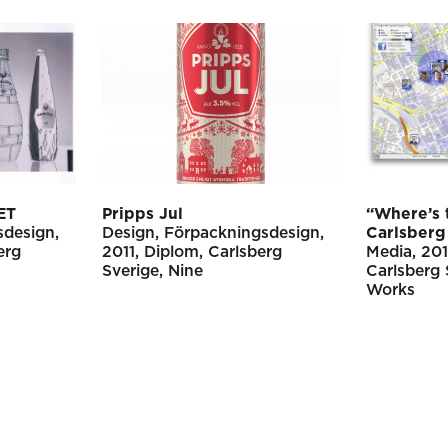
ET
Pripps Jul
“Where’s 
sdesign
Design
Förpackningsdesign
Carlsberg
erg
2011
Diplom
Carlsberg
Media
20
Sverige
Nine
Carlsberg 
Works