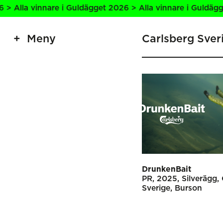
la vinnare i Guldägget 2026 > Alla vinnare i Guldägget 20
Meny
Carlsberg Sver
DrunkenBait
PR
2025
Silverägg
Sverige
Burson