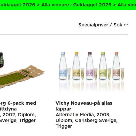
gget 2026 > Alla vinnare i Guldägget 2026 > Alla vinnare 
Specialpriser
Sök ↩
org 6-pack med
Vichy Nouveau-på allas
ittdyna
läppar
2002
Diplom
Alternativ Media
2003
Sverige
Trigger
Diplom
Carlsberg Sverige
Trigger