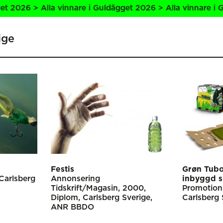
26 > Alla vinnare i Guldägget 2026 > Alla vinnare i Guldä
ige
Festis
Grøn Tub
Carlsberg
Annonsering
inbyggd s
Tidskrift/Magasin
2000
Promotion
Diplom
Carlsberg Sverige
Carlsberg 
ANR BBDO