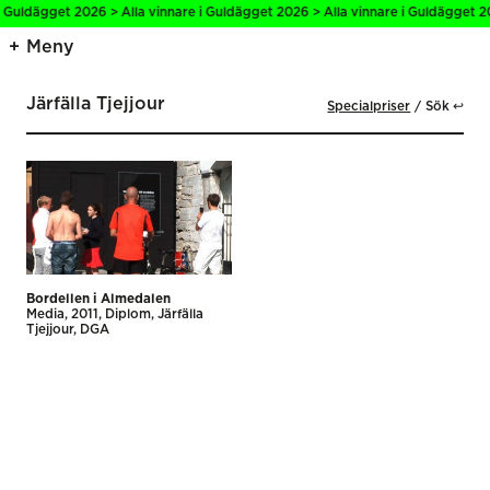
i Guldägget 2026 > Alla vinnare i Guldägget 2026 > Alla vinnare i Guldägget 2
Meny
Järfälla Tjejjour
Specialpriser
Sök ↩
Bordellen i Almedalen
Media
2011
Diplom
Järfälla
Tjejjour
DGA