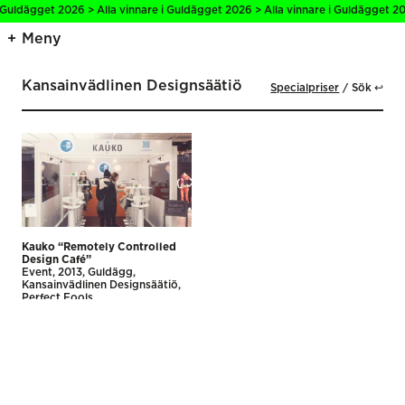
i Guldägget 2026 > Alla vinnare i Guldägget 2026 > Alla vinnare i Guldägget 20
Meny
Kansainvädlinen Designsäätiö
Specialpriser
Sök ↩
Kauko “Remotely Controlled
Design Café”
Event
2013
Guldägg
Kansainvädlinen Designsäätiö
Perfect Fools