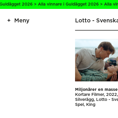
dägget 2026 > Alla vinnare i Guldägget 2026 > Alla vinnar
Meny
Lotto - Svensk
Miljonärer en masse
Kortare Filmer
2022
Silverägg
Lotto - Sv
Spel
King