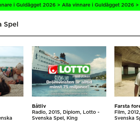
e i Guldägget 2026 > Alla vinnare i Guldägget 2026 > Alla
a Spel
Båtliv
Farsta for
Radio
2015
Diplom
Lotto -
Film
2012
enska
Svenska Spel
King
Svenska S