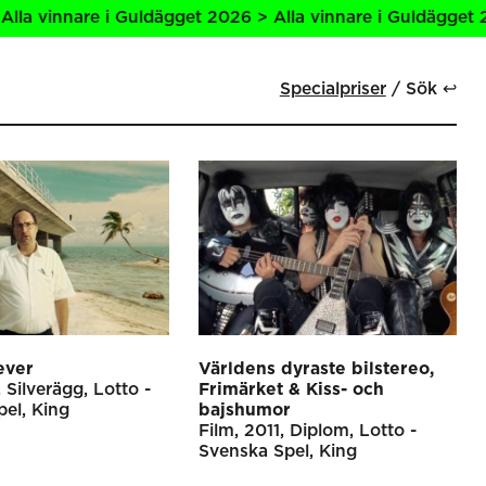
 vinnare i Guldägget 2026 > Alla vinnare i Guldägget 2026
Specialpriser
Sök ↩
ever
Världens dyraste bilstereo,
Silverägg
Lotto -
Frimärket & Kiss- och
pel
King
bajshumor
Film
2011
Diplom
Lotto -
Svenska Spel
King