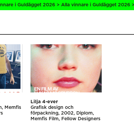
re i Guldägget 2026 > Alla vinnare i Guldägget 2026 > All
Lilja 4-ever
m
Memfis
Grafisk design och
rs
förpackning
2002
Diplom
Memfis Film
Fellow Designers