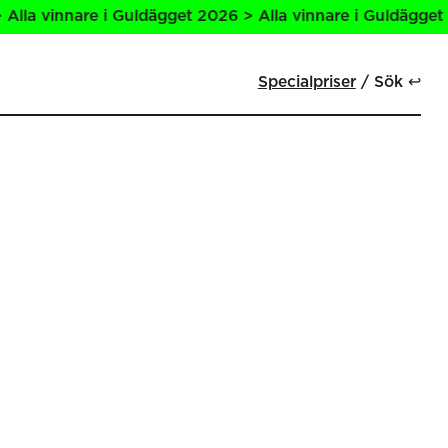
a vinnare i Guldägget 2026 > Alla vinnare i Guldägget 202
Specialpriser
Sök ↩