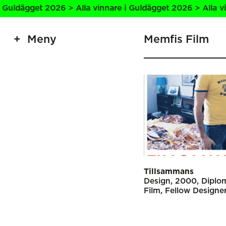
ldägget 2026 > Alla vinnare i Guldägget 2026 > Alla vinna
Meny
Memfis Film
Tillsammans
Design
2000
Diplo
Film
Fellow Designe