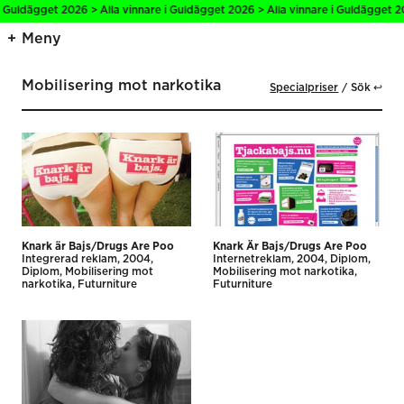
i Guldägget 2026 > Alla vinnare i Guldägget 2026 > Alla vinnare i Guldägget 20
Meny
Mobilisering mot narkotika
Specialpriser
Sök ↩
Knark är Bajs/Drugs Are Poo
Knark Är Bajs/Drugs Are Poo
Integrerad reklam
2004
Internet­reklam
2004
Diplom
Diplom
Mobilisering mot
Mobilisering mot narkotika
narkotika
Futurniture
Futurniture