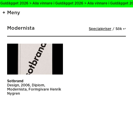
i Guldägget 2026 > Alla vinnare i Guldägget 2026 > Alla vinnare i Guldägget 20
Meny
Modernista
Specialpriser
Sök ↩
Sotbrand
Design
2006
Diplom
Modernista
Formgivare Henrik
Nygren