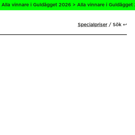
a vinnare i Guldägget 2026 > Alla vinnare i Guldägget 202
Specialpriser
Sök ↩