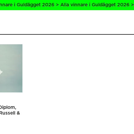
re i Guldägget 2026 > Alla vinnare i Guldägget 2026 > All
Diplom
Russell &