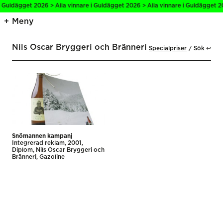
i Guldägget 2026 > Alla vinnare i Guldägget 2026 > Alla vinnare i Guldägget 2
Meny
Nils Oscar Bryggeri och Bränneri
Specialpriser
Sök ↩
Snömannen kampanj
Integrerad reklam
2001
Diplom
Nils Oscar Bryggeri och
Bränneri
Gazoline