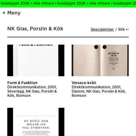
i Guldägget 2026 > Alla vinnare i Guldägget 2026 > Alla vinnare i Guldägget 20
Meny
NK Glas, Porslin & Kök
Specialpriser
Sök ↩
Form & Funktion
Versace-kväll
Direktkommunikation
2001
Direktkommunikation
2001
Silverägg
NK Glas, Porslin &
Diplom
NK Glas, Porslin & Kök
Kök
Romson
Romson