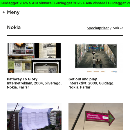
 Guldägget 2026 > Alla vinnare i Guldägget 2026 > Alla vinnare i Guldägget 20
Meny
Nokia
Specialpriser
Sök ↩
Pathway To Glory
Get out and play
Internet­reklam
2004
Silverägg
Interaktivt
2009
Guldägg
Nokia
Farfar
Nokia
Farfar