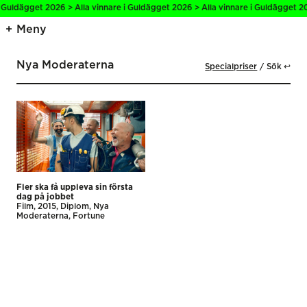
i Guldägget 2026 > Alla vinnare i Guldägget 2026 > Alla vinnare i Guldägget 20
Meny
Nya Moderaterna
Specialpriser
Sök ↩
Fler ska få uppleva sin första
dag på jobbet
Film
2015
Diplom
Nya
Moderaterna
Fortune