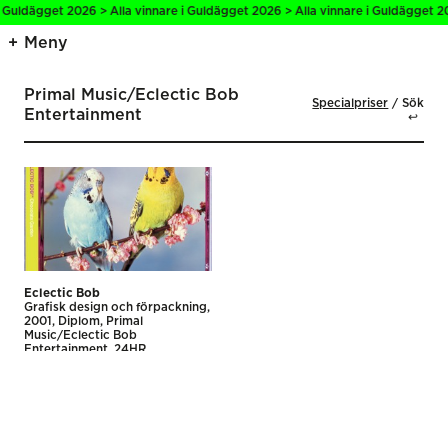
i Guldägget 2026 > Alla vinnare i Guldägget 2026 > Alla vinnare i Guldägget 20
Meny
Primal Music/Eclectic Bob
Specialpriser
Sök
Entertainment
↩
Eclectic Bob
Grafisk design och förpackning
2001
Diplom
Primal
Music/Eclectic Bob
Entertainment
24HR