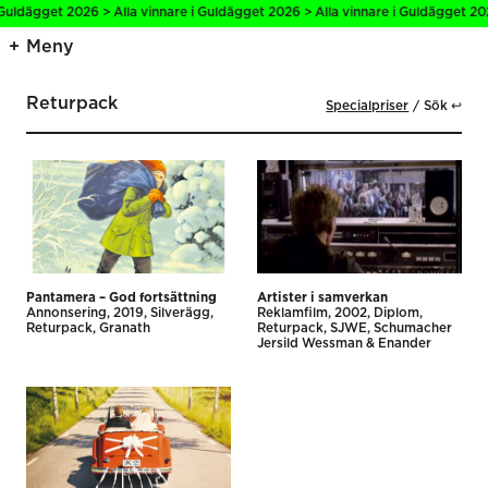
 Guldägget 2026 > Alla vinnare i Guldägget 2026 > Alla vinnare i Guldägget 202
Meny
Returpack
Specialpriser
Sök ↩
Pantamera – God fortsättning
Artister i samverkan
Annonsering
2019
Silverägg
Reklamfilm
2002
Diplom
Returpack
Granath
Returpack
SJWE, Schumacher
Jersild Wessman & Enander