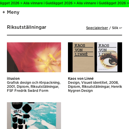
ägget 2026 > Alla vinnare i Guldägget 2026 > Alla vinnare i Guldägget 2026 > 
Meny
Riksutställningar
Specialpriser
Sök ↩
illusion
Kaos von Linné
Grafisk design och förpackning
Design
Visuell identitet
2008
2001
Diplom
Riksutställningar
Diplom
Riksutställningar
Henrik
FSF Fredrik Swärd Form
Nygren Design