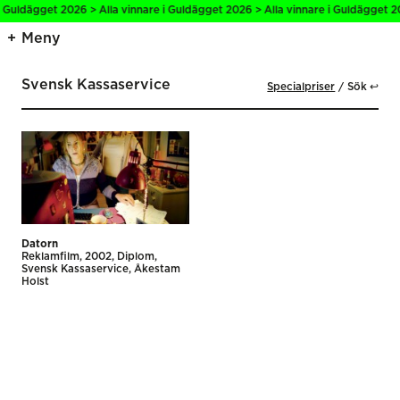
i Guldägget 2026 > Alla vinnare i Guldägget 2026 > Alla vinnare i Guldägget 2
Meny
Svensk Kassaservice
Specialpriser
Sök ↩
Datorn
Reklamfilm
2002
Diplom
Svensk Kassaservice
Åkestam
Holst