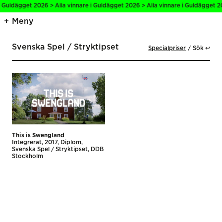
i Guldägget 2026 > Alla vinnare i Guldägget 2026 > Alla vinnare i Guldägget 2
Meny
Svenska Spel / Stryktipset
Specialpriser
Sök ↩
This is Swengland
Integrerat
2017
Diplom
Svenska Spel / Stryktipset
DDB
Stockholm