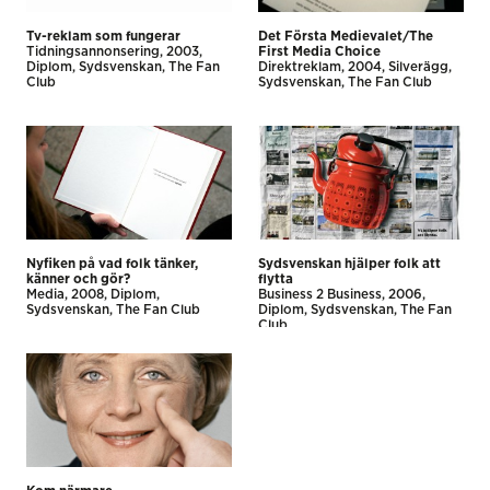
Tv-reklam som fungerar
Det Första Medievalet/The
Tidnings­annonsering
2003
First Media Choice
Diplom
Sydsvenskan
The Fan
Direkt­reklam
2004
Silverägg
Club
Sydsvenskan
The Fan Club
Nyfiken på vad folk tänker,
Sydsvenskan hjälper folk att
känner och gör?
flytta
Media
2008
Diplom
Business 2 Business
2006
Sydsvenskan
The Fan Club
Diplom
Sydsvenskan
The Fan
Club