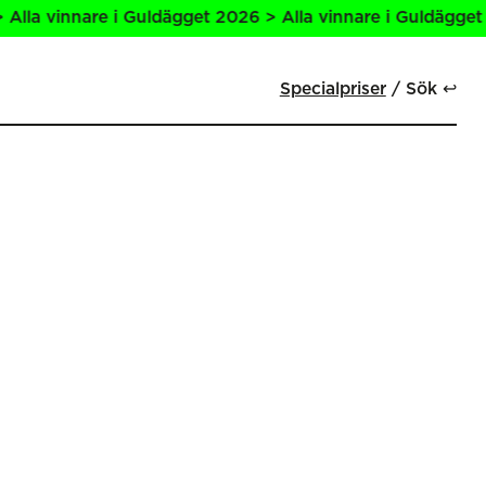
la vinnare i Guldägget 2026 > Alla vinnare i Guldägget 20
Specialpriser
Sök ↩