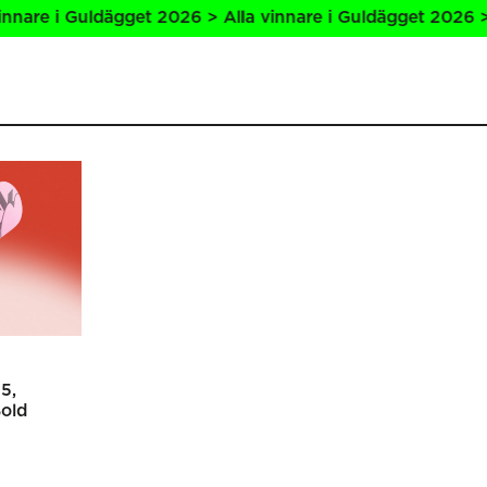
are i Guldägget 2026 > Alla vinnare i Guldägget 2026 > Al
25
old