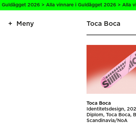
uldägget 2026 > Alla vinnare i Guldägget 2026 > Alla vinn
Meny
Toca Boca
Toca Boca
Identitetsdesign
20
Diplom
Toca Boca
B
Scandinavia/NoA