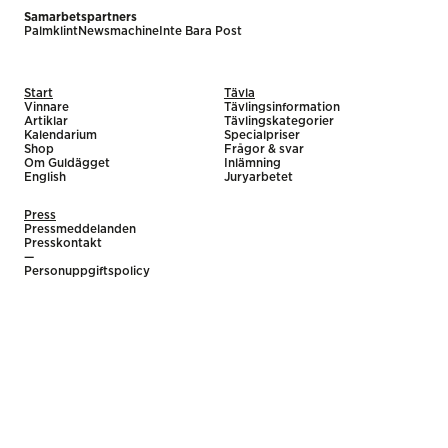
Samarbetspartners
Palmklint
Newsmachine
Inte Bara Post
Start
Tävla
Vinnare
Tävlingsinformation
Artiklar
Tävlingskategorier
Kalendarium
Specialpriser
Shop
Frågor & svar
Om Guldägget
Inlämning
English
Juryarbetet
Press
Pressmeddelanden
Presskontakt
—
Personuppgiftspolicy