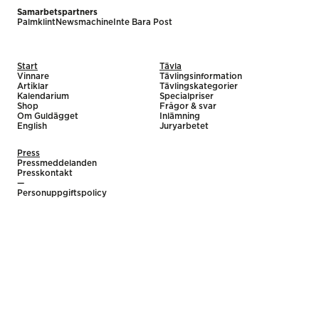
Samarbetspartners
Palmklint
Newsmachine
Inte Bara Post
Start
Tävla
Vinnare
Tävlingsinformation
Artiklar
Tävlingskategorier
Kalendarium
Specialpriser
Shop
Frågor & svar
Om Guldägget
Inlämning
English
Juryarbetet
Press
Pressmeddelanden
Presskontakt
—
Personuppgiftspolicy