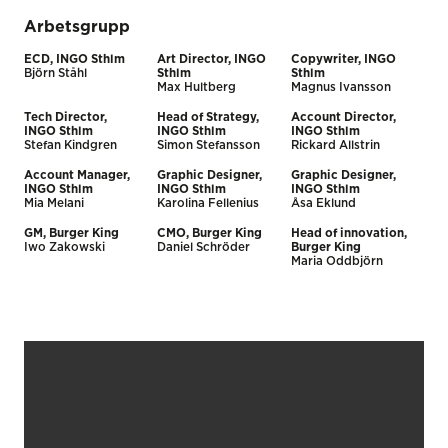
Arbetsgrupp
ECD, INGO Sthlm
Art Director, INGO
Copywriter, INGO
Björn Ståhl
Sthlm
Sthlm
Max Hultberg
Magnus Ivansson
Tech Director,
Head of Strategy,
Account Director,
INGO Sthlm
INGO Sthlm
INGO Sthlm
Stefan Kindgren
Simon Stefansson
Rickard Allstrin
Account Manager,
Graphic Designer,
Graphic Designer,
INGO Sthlm
INGO Sthlm
INGO Sthlm
Mia Melani
Karolina Fellenius
Åsa Eklund
GM, Burger King
CMO, Burger King
Head of innovation,
Iwo Zakowski
Daniel Schröder
Burger King
Maria Oddbjörn