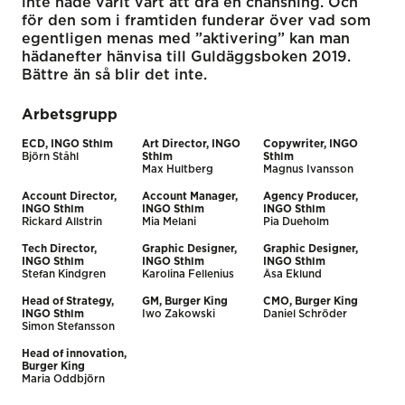
inte hade varit värt att dra en chansning. Och
för den som i framtiden funderar över vad som
egentligen menas med ”aktivering” kan man
hädanefter hänvisa till Guldäggsboken 2019.
Bättre än så blir det inte.
Arbetsgrupp
ECD, INGO Sthlm
Art Director, INGO
Copywriter, INGO
Björn Ståhl
Sthlm
Sthlm
Max Hultberg
Magnus Ivansson
Account Director,
Account Manager,
Agency Producer,
INGO Sthlm
INGO Sthlm
INGO Sthlm
Rickard Allstrin
Mia Melani
Pia Dueholm
Tech Director,
Graphic Designer,
Graphic Designer,
INGO Sthlm
INGO Sthlm
INGO Sthlm
Stefan Kindgren
Karolina Fellenius
Åsa Eklund
Head of Strategy,
GM, Burger King
CMO, Burger King
INGO Sthlm
Iwo Zakowski
Daniel Schröder
Simon Stefansson
Head of innovation,
Burger King
Maria Oddbjörn