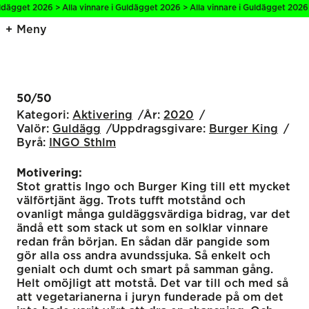
ägget 2026 > Alla vinnare i Guldägget 2026 > Alla vinnare i Guldägget 2026 > 
Meny
50/50
Kategori:
Aktivering
År:
2020
Valör:
Guldägg
Uppdragsgivare:
Burger King
Byrå:
INGO Sthlm
Motivering:
Stot grattis Ingo och Burger King till ett mycket
välförtjänt ägg. Trots tufft motstånd och
ovanligt många guldäggsvärdiga bidrag, var det
ändå ett som stack ut som en solklar vinnare
redan från början. En sådan där pangide som
gör alla oss andra avundssjuka. Så enkelt och
genialt och dumt och smart på samman gång.
Helt omöjligt att motstå. Det var till och med så
att vegetarianerna i juryn funderade på om det