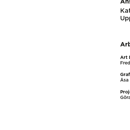
An
Kat
Up
Ar
Art 
Fred
Graf
Åsa 
Proj
Gör