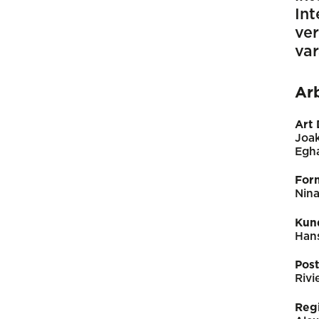
Int
ver
var
Ar
Art 
Joak
Egh
For
Nin
Kun
Han
Pos
Rivi
Reg