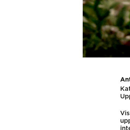
An
Kat
Up
Vi
upp
int