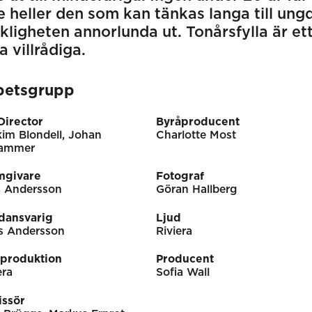
e heller den som kan tänkas langa till un
kligheten annorlunda ut. Tonårsfylla är et
a villrådiga.
betsgrupp
Director
Byråproducent
im Blondell, Johan
Charlotte Most
ammer
mgivare
Fotograf
a Andersson
Göran Hallberg
dansvarig
Ljud
s Andersson
Riviera
tproduktion
Producent
era
Sofia Wall
issör