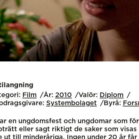
tilangning
egori:
Film
År:
2010
Valör:
Diplom
pdragsgivare:
Systembolaget
Byrå:
Fors
sar en ungdomsfest och ungdomar som för
trätt eller sagt riktigt de saker som visas
e ut till minderåriga. Ingen under 20 år f