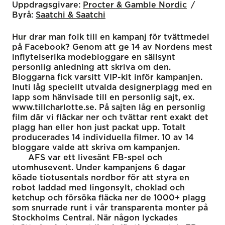
Uppdragsgivare:
Procter & Gamble Nordic
Byrå:
Saatchi & Saatchi
Hur drar man folk till en kampanj för tvättmedel
på Facebook? Genom att ge 14 av Nordens mest
inflytelserika modebloggare en sällsynt
personlig anledning att skriva om den.
Bloggarna fick varsitt VIP-kit inför kampanjen.
Inuti låg speciellt utvalda designerplagg med en
lapp som hänvisade till en personlig sajt, ex.
www.tillcharlotte.se. På sajten låg en personlig
film där vi fläckar ner och tvättar rent exakt det
plagg han eller hon just packat upp. Totalt
producerades 14 individuella filmer. 10 av 14
bloggare valde att skriva om kampanjen.
AFS var ett livesänt FB-spel och
utomhusevent. Under kampanjens 6 dagar
köade tiotusentals nordbor för att styra en
robot laddad med lingonsylt, choklad och
ketchup och försöka fläcka ner de 1000+ plagg
som snurrade runt i vår transparenta monter på
Stockholms Central. När någon lyckades