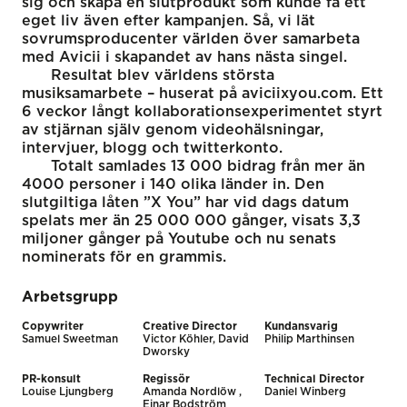
sig och skapa en slutprodukt som kunde få ett
eget liv även efter kampanjen. Så, vi lät
sovrumsproducenter världen över samarbeta
med Avicii i skapandet av hans nästa singel.
Resultat blev världens största
musiksamarbete – huserat på aviciixyou.com. Ett
6 veckor långt kollaborationsexperimentet styrt
av stjärnan själv genom videohälsningar,
intervjuer, blogg och twitterkonto.
Totalt samlades 13 000 bidrag från mer än
4000 personer i 140 olika länder in. Den
slutgiltiga låten ”X You” har vid dags datum
spelats mer än 25 000 000 gånger, visats 3,3
miljoner gånger på Youtube och nu senats
nominerats för en grammis.
Arbetsgrupp
Copywriter
Creative Director
Kundansvarig
Samuel Sweetman
Victor Köhler, David
Philip Marthinsen
Dworsky
PR-konsult
Regissör
Technical Director
Louise Ljungberg
Amanda Nordlöw ,
Daniel Winberg
Einar Bodström