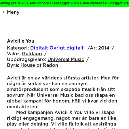
uldägget 2026 > Alla vinnare i Guldägget 2026 > Alla vinnare i Guldägget 2026
Meny
Avicii x You
Kategori:
Digitalt
Övrigt digitalt
År:
2014
Valör:
Guldägg
Uppdragsgivare:
Universal Music
Byrå:
House of Radon
Avicii är en av världens största artister. Men för
några år sedan var han en anonym
amatörproducent som skapade musik från sitt
sovrum. När Universal Music bad oss skapa en
global kampanj för honom, höll vi kvar vid den
mentaliteten.
Med kampanjen Avicii X You ville vi skapa
riktigt engagemang, något mer än bara en like,
play eller delning. Vi ville få folk att anstränga