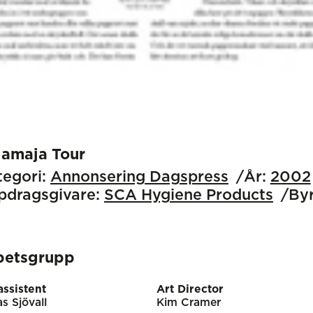
jamaja Tour
egori:
Annonsering Dagspress
År:
2002
pdragsgivare:
SCA Hygiene Products
Byr
betsgrupp
ssistent
Art Director
s Sjövall
Kim Cramer