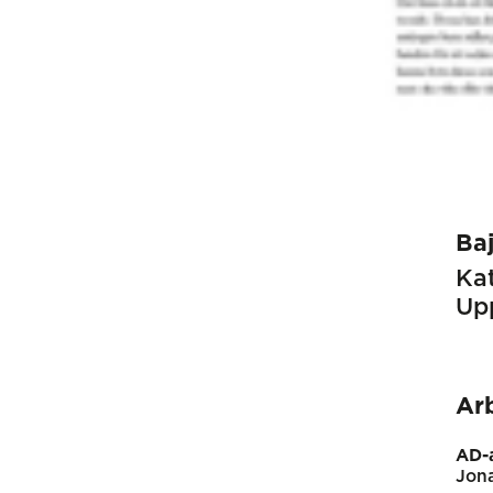
Ba
Kat
Up
Ar
AD-a
Jona