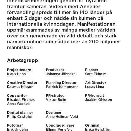
lönediskrimineringen genom att byta kön
framför kameran. Videon med Annelies
förvandling spreds till mer än 140 länder på
enbart 5 dagar och nådde sin kulmen på
Internationella kvinnodagen. Manifestationen
uppmärksammades av många medier världen
över och genererade en vild debatt och stark
närvaro online som nådde mer än 200 miljoner
människor.
Arbetsgrupp
Projektledare
Producent
Planner
Klaus Hahn
Johanna Jöhncke
Sara Ekholm
Creative Director
Planning Director
Art Director
Rasmus Nilsson
Patrick Kampmann
Lucas Lima
Copywriter
PR-strateg
PR-konsult
Elisabet Fischer,
Viktor Bolin
Joakim Ohlsson
Anna Werkell
Digital planner
Designer
Philip Cristofor
Anne Hellman Vold
Fotograf
Uppdragsgivare
Original
Erik Undéhn
Ellinor Perlefelt
Erika Hellström