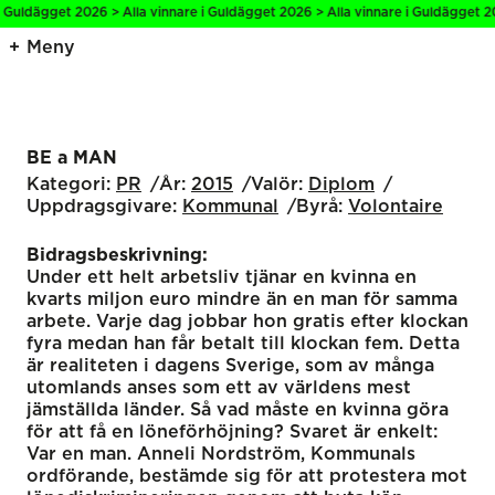
i Guldägget 2026 > Alla vinnare i Guldägget 2026 > Alla vinnare i Guldägget 20
Meny
BE a MAN
Kategori:
PR
År:
2015
Valör:
Diplom
Uppdragsgivare:
Kommunal
Byrå:
Volontaire
Bidragsbeskrivning:
Under ett helt arbetsliv tjänar en kvinna en
kvarts miljon euro mindre än en man för samma
arbete. Varje dag jobbar hon gratis efter klockan
fyra medan han får betalt till klockan fem. Detta
är realiteten i dagens Sverige, som av många
utomlands anses som ett av världens mest
jämställda länder. Så vad måste en kvinna göra
för att få en löneförhöjning? Svaret är enkelt:
Var en man. Anneli Nordström, Kommunals
ordförande, bestämde sig för att protestera mot