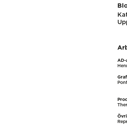
Bl
Kat
Up
Ar
AD-a
Hen
Graf
Pon
Pro
The
Övr
Repr