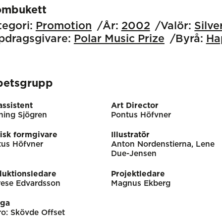
ombukett
egori:
Promotion
År:
2002
Valör:
Silve
pdragsgivare:
Polar Music Prize
Byrå:
Ha
betsgrupp
ssistent
Art Director
ning Sjögren
Pontus Höfvner
isk formgivare
Illustratör
tus Höfvner
Anton Nordenstierna, Lene
Due-Jensen
duktionsledare
Projektledare
rese Edvardsson
Magnus Ekberg
iga
o: Skövde Offset