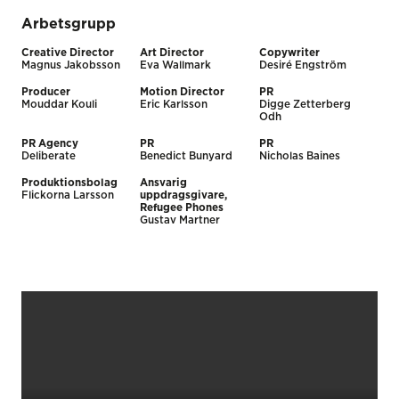
Arbetsgrupp
Creative Director
Art Director
Copywriter
Magnus Jakobsson
Eva Wallmark
Desiré Engström
Producer
Motion Director
PR
Mouddar Kouli
Eric Karlsson
Digge Zetterberg
Odh
PR Agency
PR
PR
Deliberate
Benedict Bunyard
Nicholas Baines
Produktionsbolag
Ansvarig
Flickorna Larsson
uppdragsgivare,
Refugee Phones
Gustav Martner