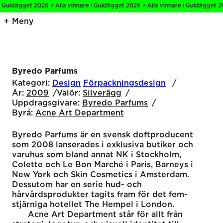
i Guldägget 2026 > Alla vinnare i Guldägget 2026 > Alla vinnare i Guldägget 20
Meny
Byredo Parfums
Kategori:
Design
Förpackningsdesign
År:
2009
Valör:
Silverägg
Uppdragsgivare:
Byredo Parfums
Byrå:
Acne Art Department
Byredo Parfums är en svensk doftproducent
som 2008 lanserades i exklusiva butiker och
varuhus som bland annat NK i Stockholm,
Colette och Le Bon Marché i Paris, Barneys i
New York och Skin Cosmetics i Amsterdam.
Dessutom har en serie hud- och
hårvårdsprodukter tagits fram för det fem-
stjärniga hotellet The Hempel i London.
Acne Art Department står för allt från