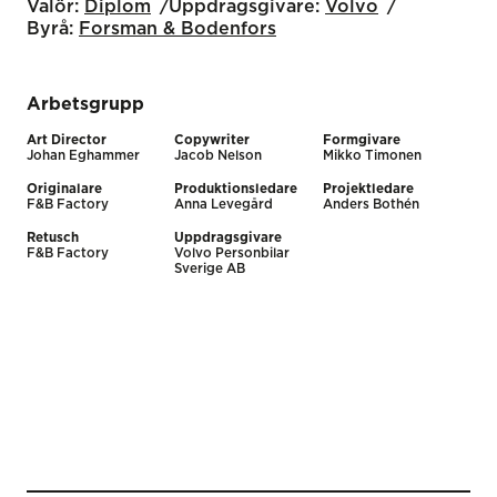
Valör:
Diplom
Uppdragsgivare:
Volvo
Byrå:
Forsman & Bodenfors
Arbetsgrupp
Art Director
Copywriter
Formgivare
Johan Eghammer
Jacob Nelson
Mikko Timonen
Originalare
Produktionsledare
Projektledare
F&B Factory
Anna Levegård
Anders Bothén
Retusch
Uppdragsgivare
F&B Factory
Volvo Personbilar
Sverige AB