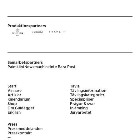
Produktionspartners
Samarbetspartners
Palmklint
Newsmachine
Inte Bara Post
Start
Tävla
Vinnare
Tävlingsinformation
Artiklar
Tävlingskategorier
Kalendarium
Specialpriser
Shop
Frågor & svar
Om Guldägget
Inlämning
English
Juryarbetet
Press
Pressmeddelanden
Presskontakt
—