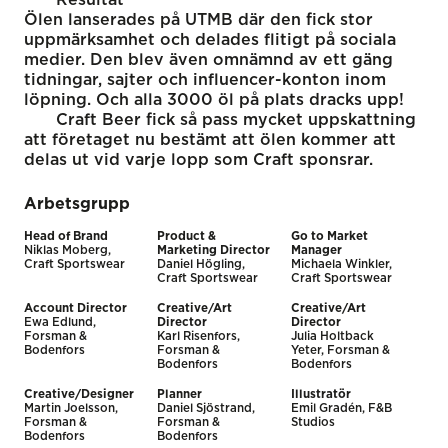
Ölen lanserades på UTMB där den fick stor
uppmärksamhet och delades flitigt på sociala
medier. Den blev även omnämnd av ett gäng
tidningar, sajter och influencer-konton inom
löpning. Och alla 3000 öl på plats dracks upp!
Craft Beer fick så pass mycket uppskattning
att företaget nu bestämt att ölen kommer att
delas ut vid varje lopp som Craft sponsrar.
Arbetsgrupp
Head of Brand
Product &
Go to Market
Niklas Moberg,
Marketing Director
Manager
Craft Sportswear
Daniel Högling,
Michaela Winkler,
Craft Sportswear
Craft Sportswear
Account Director
Creative/Art
Creative/Art
Ewa Edlund,
Director
Director
Forsman &
Karl Risenfors,
Julia Holtback
Bodenfors
Forsman &
Yeter, Forsman &
Bodenfors
Bodenfors
Creative/Designer
Planner
Illustratör
Martin Joelsson,
Daniel Sjöstrand,
Emil Gradén, F&B
Forsman &
Forsman &
Studios
Bodenfors
Bodenfors