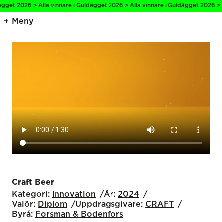
t 2026 > Alla vinnare i Guldägget 2026 > Alla vinnare i Guldägget 2026 > Alla 
Meny
Craft Beer
Kategori:
Innovation
År:
2024
Valör:
Diplom
Uppdragsgivare:
CRAFT
Byrå:
Forsman & Bodenfors