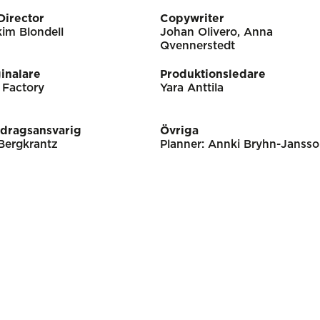
Director
Copywriter
im Blondell
Johan Olivero, Anna
Qvennerstedt
inalare
Produktionsledare
 Factory
Yara Anttila
dragsansvarig
Övriga
Bergkrantz
Planner: Annki Bryhn-Janss