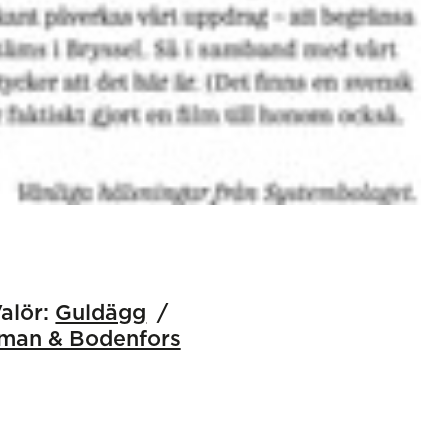
alör:
Guldägg
man & Bodenfors