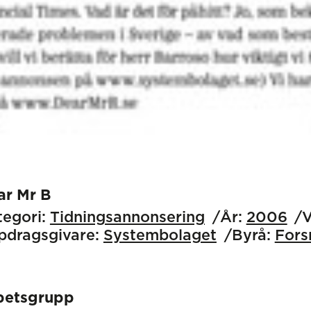
ar Mr B
egori:
Tidnings­annonsering
År:
2006
V
pdragsgivare:
Systembolaget
Byrå:
Fors
betsgrupp