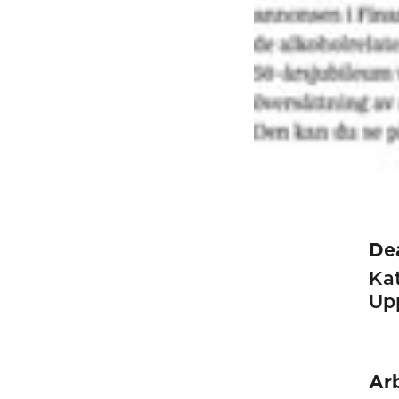
De
Kat
Up
Ar