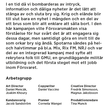
I en tid då vi bombarderas av intryck,
information och dåliga nyheter är det lätt att
stänga av och sluta bry sig. Krig och elände blir
till slut bara en nyhet i mängden och en del av
ett brus som blir allt enklare att sålla bort. I den
här kampanjen ville Försvarsmakten visa
förståelse för hur svårt det är att engagera sig
dessa dagar, men samtidigt göra en invit till de
som orkar bry sig ändå. Spotarna sändes på hel-
och halvtimmar på bl.a. Mix, Rix FM, NRJ och var
del av en integrerad kampanj med syfte att
rekrytera folk till GMU, en grundläggande militär
utbildning och det första steget mot ett jobb
inom Försvaret.
Arbetsgrupp
Art Director
Copywriter
Creative Director
Daniel Mencák,
Daniel Vaccino
Fredrik Simonsson,
Joakim Khoury
Magnus Jakobsson
Kundansvarig
Planner
Produktionsledare
Jacob Sandström
Cornelia Wangel
Tina Munck