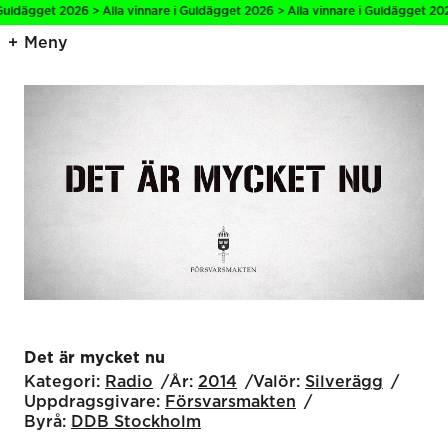
uldägget 2026 > Alla vinnare i Guldägget 2026 > Alla vinnare i Guldägget 2026 
Meny
Det är mycket nu
Kategori:
Radio
År:
2014
Valör:
Silverägg
Uppdragsgivare:
Försvarsmakten
Byrå:
DDB Stockholm